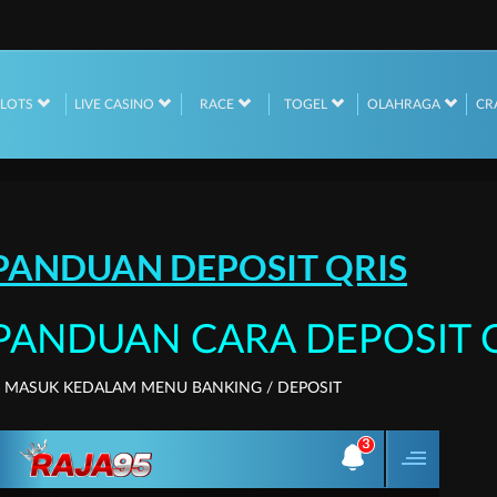
SLOTS
LIVE CASINO
RACE
TOGEL
OLAHRAGA
CR
PANDUAN DEPOSIT QRIS
PANDUAN CARA DEPOSIT 
. MASUK KEDALAM MENU BANKING / DEPOSIT