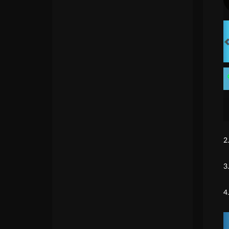
2
3
4