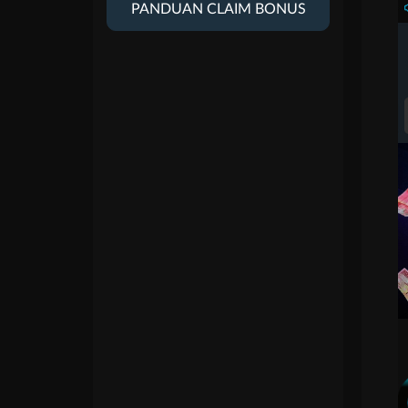
PANDUAN CLAIM BONUS