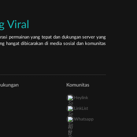
 Viral
urasi permainan yang tepat dan dukungan server yang
 hangat dibicarakan di media sosial dan komunitas
ukungan
Komunitas
Heylink
LinkList
Whatsapp