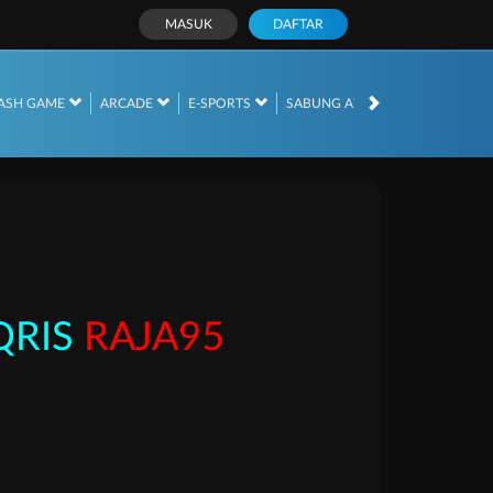
MASUK
DAFTAR
PROMOSI
ASH GAME
ARCADE
E-SPORTS
SABUNG AYAM
QRIS
RAJA95