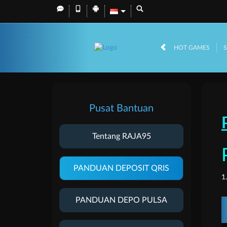
HOT GAMES
Pusat Bantuan
Tentang RAJA95
PANDUAN DEPOSIT QRIS
1
PANDUAN DEPO PULSA