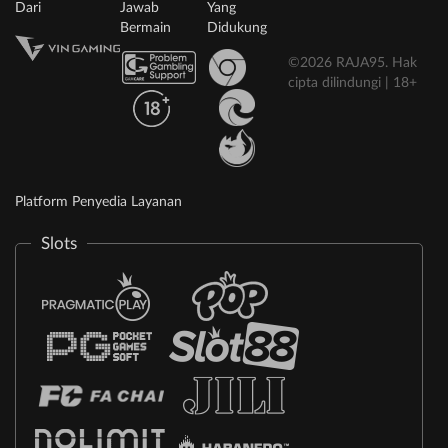
Dari
Jawab
Yang
Bermain
Didukung
©2026 RAJA95. Hak
cipta dilindungi | 18+
Platform Penyedia Layanan
Slots