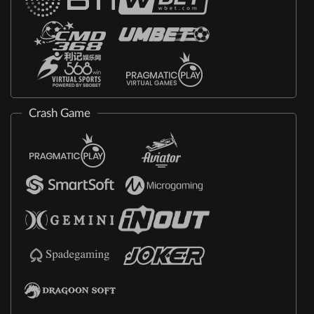
Crash Game