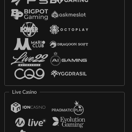
Live Casino