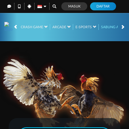
MASUK
DAFTAR
AHRAGA
CRASH GAME
ARCADE
E-SPORTS
SABUNG AYAM